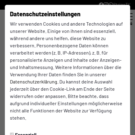
StaigeTV
Datenschutzeinstellungen
Wir verwenden Cookies und andere Technologien auf
Menü
unserer Website. Einige von ihnen sind essenziell,
Kreisliga B, Gr. 1 , 28. Spieltag
während andere uns helfen, diese Website zu
verbessern. Personenbezogene Daten können
3:0
verarbeitet werden (z. B. IP-Adressen), z. B. für
personalisierte Anzeigen und Inhalte oder Anzeigen-
(1:0)
DJK Rhede
SC Westfalia Anholt
und Inhaltsmessung. Weitere Informationen über die
2. Mannschaft
2. Mannschaft
Verwendung Ihrer Daten finden Sie in unserer
Datenschutzerklärung
. Du kannst deine Auswahl
jederzeit über den Cookie-Link am Ende der Seite
widerrufen oder anpassen. Bitte beachte, dass
Spielort
aufgrund individueller Einstellungen möglicherweise
DJK Rhede
nicht alle Funktionen der Website zur Verfügung
stehen.
Am Sportzentrum 4
46414 Rhede
Essenziell