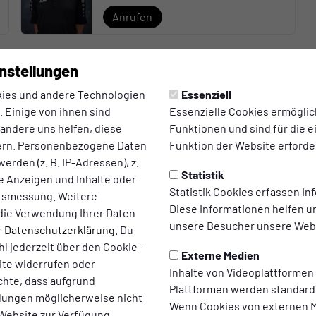
Anrufen
nstellungen
Stefan Gasseling
ies und andere Technologien
Essenziell
Jugendleiter
 Einige von ihnen sind
Essenzielle Cookies ermögli
 andere uns helfen, diese
Funktionen und sind für die 
ern. Personenbezogene Daten
Funktion der Website erforder
erden (z. B. IP-Adressen), z.
Anrufen
E-Mail
Statistik
te Anzeigen und Inhalte oder
Statistik Cookies erfassen I
ltsmessung. Weitere
Diese Informationen helfen u
die Verwendung Ihrer Daten
unsere Besucher unsere Webs
r
Datenschutzerklärung
. Du
l jederzeit über den Cookie-
Externe Medien
ite widerrufen oder
Inhalte von Videoplattformen
chte, dass aufgrund
Plattformen werden standard
ellungen möglicherweise nicht
Wenn Cookies von externen M
 Website zur Verfügung