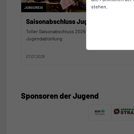
stehen.
JUNIOREN
Saisonabschluss Jugendabteilung
Toller Saisonabschluss 2026 unserer
Jugendabteilung
07.07.2026
Sponsoren der Jugend