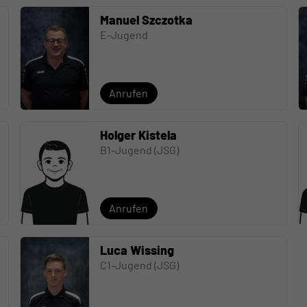
Manuel Szczotka
E-Jugend
Anrufen
Holger Kistela
B1-Jugend (JSG)
Anrufen
Luca Wissing
C1-Jugend (JSG)