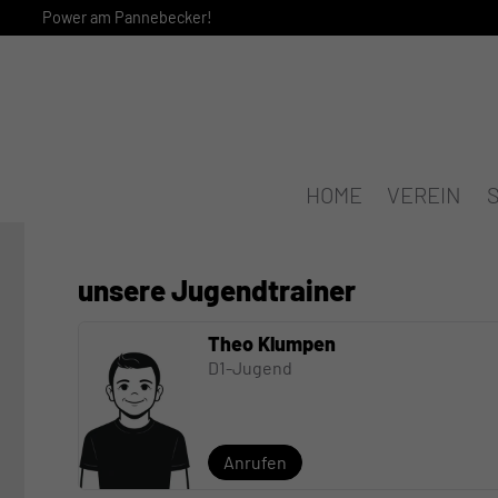
Power am Pannebecker!
HOME
VEREIN
unsere Jugendtrainer
Theo Klumpen
D1-Jugend
Anrufen