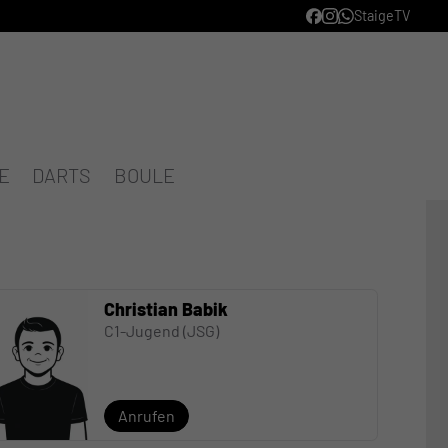
StaigeTV
E
DARTS
BOULE
Christian Babik
C1-Jugend (JSG)
Anrufen