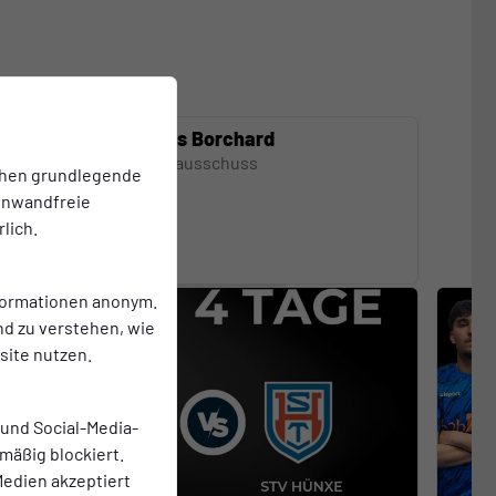
Thomas Borchard
Jugendausschuss
chen grundlegende
einwandfreie
lich.
nformationen anonym.
nd zu verstehen, wie
ite nutzen.
 und Social-Media-
mäßig blockiert.
edien akzeptiert