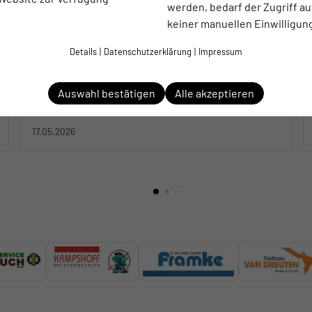
werden, bedarf der Zugriff au
JUNIOREN
keiner manuellen Einwilligun
E-Jugend erlebt Highlight in Bocholt
Details
|
Datenschutzerklärung
|
Impressum
Auswahl bestätigen
Alle akzeptieren
17.05.2026