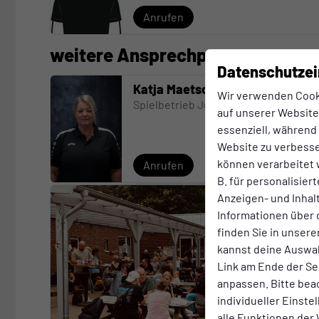
Anrufen
weitere Ansprechpartner
Datenschutzei
Katja Maetschke
Wir verwenden Cook
Spielbetrieb Jugend
auf unserer Website.
essenziell, während
Website zu verbess
können verarbeitet w
Anrufen
B. für personalisier
Anzeigen- und Inha
Informationen über 
finden Sie in unsere
kannst deine Auswah
Link am Ende der Se
anpassen. Bitte bea
individueller Einst
alle Funktionen der