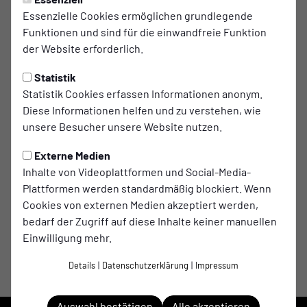
Essenzielle Cookies ermöglichen grundlegende
Funktionen und sind für die einwandfreie Funktion
der Website erforderlich.
Statistik
Zur Truppe gehören derzeit - oben v.l.: Udo van
Statistik Cookies erfassen Informationen anonym.
Eß, Rolf Habers, Theo Klumpen, Frank Döring -
Diese Informationen helfen und zu verstehen, wie
unten v.l.: Nils Klumpen, Christian Klumpen, Rob
unsere Besucher unsere Website nutzen.
Berendsen. Auf dem Foto fehlen Kai Heveling und
Externe Medien
Bernhard van Merwyk
Inhalte von Videoplattformen und Social-Media-
Plattformen werden standardmäßig blockiert. Wenn
Cookies von externen Medien akzeptiert werden,
bedarf der Zugriff auf diese Inhalte keiner manuellen
Einwilligung mehr.
Details
|
Datenschutzerklärung
|
Impressum
Auswahl bestätigen
Alle akzeptieren