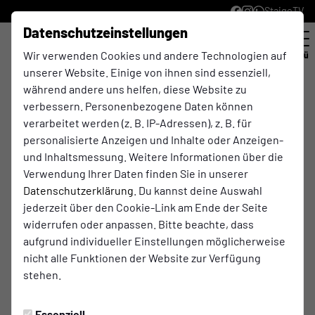
StaigeTV
Datenschutzeinstellungen
Wir verwenden Cookies und andere Technologien auf
Menü
unserer Website. Einige von ihnen sind essenziell,
während andere uns helfen, diese Website zu
Samstagstruppe
verbessern. Personenbezogene Daten können
verarbeitet werden (z. B. IP-Adressen), z. B. für
Unsere Platzanlage gilt wohl als eine der am
personalisierte Anzeigen und Inhalte oder Anzeigen-
besten gepflegtesten im Fußballkreis. Das kommt
und Inhaltsmessung. Weitere Informationen über die
nicht von ungefähr. Als "unsichtbare
Verwendung Ihrer Daten finden Sie in unserer
Heinzelmannschaften", die aktiv werden, ohne
Datenschutzerklärung
. Du kannst deine Auswahl
dass die anderen es merken, ist die
jederzeit über den Cookie-Link am Ende der Seite
Samstagstruppe aktiv - ein eingeschworener
widerrufen oder anpassen. Bitte beachte, dass
Haufen ehrenamtlicher Helfer.
aufgrund individueller Einstellungen möglicherweise
nicht alle Funktionen der Website zur Verfügung
stehen.
Essenziell