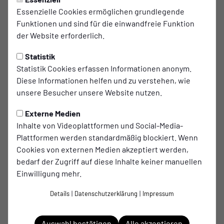
Essenzielle Cookies ermöglichen grundlegende
Ein Austritt aus dem Verein kann jederzeit durch
Funktionen und sind für die einwandfreie Funktion
ein Einschreiben oder per E-Mail an
ti
der Website erforderlich.
mvangemmern@sc-westfalia.
de
erklärt werden
und wird mit Eingang sofort wirksam. Bitte
Statistik
beachte: Der Mitgliedsbeitrag ist dennoch bis zum
Statistik Cookies erfassen Informationen anonym.
Ende des laufenden Geschäftsjahres zu zahlen.
Diese Informationen helfen und zu verstehen, wie
unsere Besucher unsere Website nutzen.
Mit dem Ende der Mitgliedschaft erlöschen alle
Rechte und Ansprüche aus dem
Externe Medien
Mitgliedsverhältnis – ausgenommen sind etwaige
Inhalte von Videoplattformen und Social-Media-
offene Beitragsforderungen, die der Verein
Plattformen werden standardmäßig blockiert. Wenn
weiterhin geltend machen kann
Cookies von externen Medien akzeptiert werden,
bedarf der Zugriff auf diese Inhalte keiner manuellen
Einwilligung mehr.
Details
|
Datenschutzerklärung
|
Impressum
Auswahl bestätigen
Alle akzeptieren