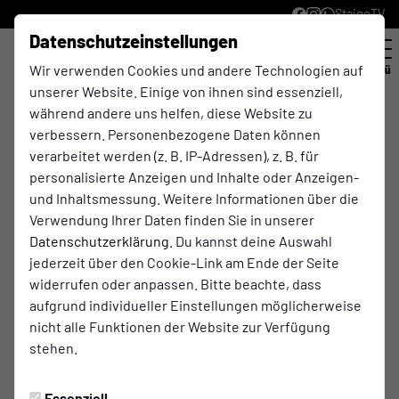
StaigeTV
Datenschutzeinstellungen
Wir verwenden Cookies und andere Technologien auf
Menü
unserer Website. Einige von ihnen sind essenziell,
während andere uns helfen, diese Website zu
Hier findest du alle nötigen Unterlagen
verbessern. Personenbezogene Daten können
für deine Mitgliedschaft und
verarbeitet werden (z. B. IP-Adressen), z. B. für
Spielberechtigung.
personalisierte Anzeigen und Inhalte oder Anzeigen-
und Inhaltsmessung. Weitere Informationen über die
Einfach die passenden Formulare über die
Verwendung Ihrer Daten finden Sie in unserer
Buttons unten herunterladen, ausfüllen und
Datenschutzerklärung
. Du kannst deine Auswahl
anschließend per E-Mail an Tim van Gemmern
jederzeit über den Cookie-Link am Ende der Seite
senden:
timvangemmern@sc-westfalia.de
widerrufen oder anpassen. Bitte beachte, dass
aufgrund individueller Einstellungen möglicherweise
hier Mitgliedsantrag downloaden und ausfüllen!
nicht alle Funktionen der Website zur Verfügung
stehen.
hier Spielerpass downloaden und ausfüllen!
Beendigung der Mitgliedschaft
Essenziell