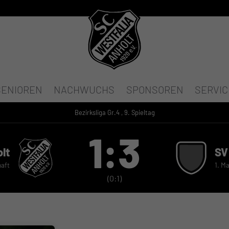
SENIOREN
NACHWUCHS
SPONSOREN
SERVIC
Bezirksliga Gr.4 , 9. Spieltag
1:3
lt
SV
haft
1. M
(0:1)