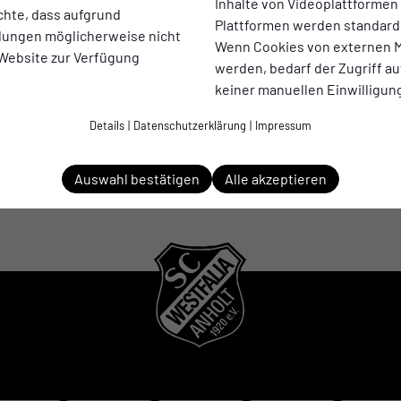
Inhalte von Videoplattformen
chte, dass aufgrund
Plattformen werden standard
ellungen möglicherweise nicht
Wenn Cookies von externen M
 Website zur Verfügung
werden, bedarf der Zugriff au
keiner manuellen Einwilligun
Details
|
Datenschutzerklärung
|
Impressum
Auswahl bestätigen
Alle akzeptieren