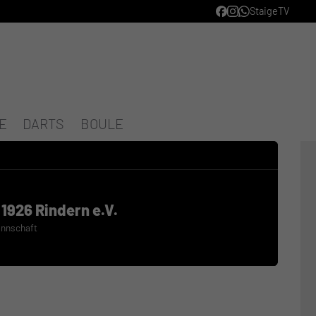
StaigeTV
E
DARTS
BOULE
 1926 Rindern e.V.
annschaft