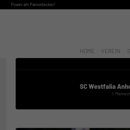
Power am Pannebecker!
HOME
VEREIN
SC Westfalia Anho
1. Mannsc