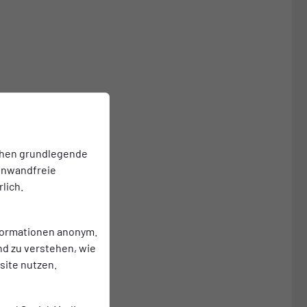
chen grundlegende
einwandfreie
d im
lich.
nformationen anonym.
nd zu verstehen, wie
ite nutzen.