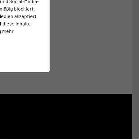
 und Social-Media-
mäßig blockiert.
edien akzeptiert
f diese Inhalte
g mehr.