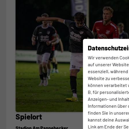
Datenschutzei
Wir verwenden Cook
auf unserer Website.
essenziell, während
Website zu verbess
können verarbeitet w
B. für personalisier
Anzeigen- und Inha
Informationen über 
finden Sie in unsere
Spielort
kannst deine Auswah
Link am Ende der Se
Stadion Am Pannebecker