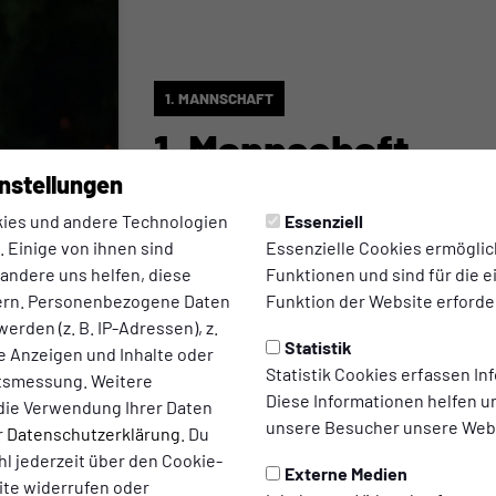
1. MANNSCHAFT
1. Mannschaft
nstellungen
verliert 1:3 gegen
ies und andere Technologien
Essenziell
Rinden
 Einige von ihnen sind
Essenzielle Cookies ermögli
 andere uns helfen, diese
Funktionen und sind für die 
Spielbericht zur Niederlage am Freitagaben
ern. Personenbezogene Daten
Funktion der Website erforder
Flutlichtspiel gegen SV Rindern
erden (z. B. IP-Adressen), z.
Statistik
te Anzeigen und Inhalte oder
Statistik Cookies erfassen I
zum Artikel
ltsmessung. Weitere
Diese Informationen helfen u
die Verwendung Ihrer Daten
unsere Besucher unsere Webs
r
Datenschutzerklärung
. Du
l jederzeit über den Cookie-
Externe Medien
ite widerrufen oder