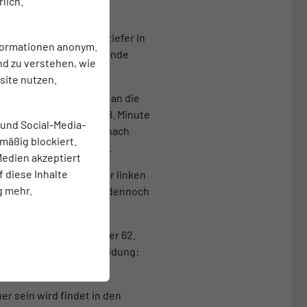
lich.
Gegner, zwei Klassen tiefer in
nformationen anonym.
ischer Kontrahent. Am Ende
nd zu verstehen, wie
.
ite nutzen.
 Hemden einen Freistoß an die
 mutig und kam in der 28. Minute
 und Social-Media-
r war unsere Defensive nach
mäßig blockiert.
ser Schlussmann Sieger.
edien akzeptiert
f diese Inhalte
hoff setzte sich auf der linken
g mehr.
as Ruhe in unser Spiel, dennoch
Auch Duesing hatte in der 62.
 die endgültige Entscheidung:
er sein wird findet in den