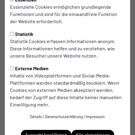
1. MANNSCHAFT
Sonntag, 16.11.2025 18:47 Uhr
Essenzielle Cookies ermöglichen grundlegende
Funktionen und sind für die einwandfreie Funktion
Ordentlich Leistung, aber
der Website erforderlich.
keine Punkte: 0:2 in
Statistik
Twisteden
Statistik Cookies erfassen Informationen anonym.
Diese Informationen helfen und zu verstehen, wie
Der 14. Spieltag der Bezirksliga bedeutete für uns ein Duell
unsere Besucher unsere Website nutzen.
mit einem Gegner, den wir zuvor noch nie in einem Pflicht-
oder Testspiel getroffen hatten. Nach dem verdienten 2:0-
Externe Medien
Erfolg gegen Borussia Veen in der Vorwoche wollten wir an
Inhalte von Videoplattformen und Social-Media-
diese Leistung anknüpfen. Vor 110 Zuschauern entwickelte
Plattformen werden standardmäßig blockiert. Wenn
sich jedoch ein Spiel, in dem wir trotz ordentlicher Leistung
Cookies von externen Medien akzeptiert werden,
am Ende mit 0:2 das Nachsehen hatten.
bedarf der Zugriff auf diese Inhalte keiner manuellen
Einwilligung mehr.
Wir kamen zunächst ordentlich in die Partie, mussten aber
schnell feststellen, warum Twisteden aktuell zu den
Details
|
Datenschutzerklärung
|
Impressum
Topteams der Liga gehört. Bereits nach neun Minuten
tauchten die Gastgeber erstmals gefährlich vor unserem
Auswahl bestätigen
Alle akzeptieren
Tor auf, doch Geven war beim Abschluss von Swaghoven