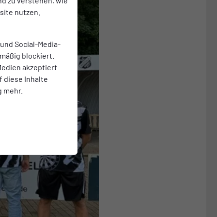
nd zu verstehen, wie
ite nutzen.
 und Social-Media-
mäßig blockiert.
edien akzeptiert
f diese Inhalte
g mehr.