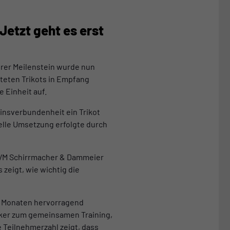
Jetzt geht es erst
terer Meilenstein wurde nun
lteten Trikots in Empfang
 Einheit auf.
einsverbundenheit ein Trikot
nelle Umsetzung erfolgte durch
LVM Schirrmacher & Dammeier
zeigt, wie wichtig die
en Monaten hervorragend
cker zum gemeinsamen Training,
 Teilnehmerzahl zeigt, dass