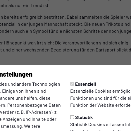
ehr als nur ein Trend ist.
n bereits erfolgreich bestritten. Dabei sammelten die Spieler 
tenzial in der jungen Mannschaft steckt. Die neuen Trikots sind 
ndern auch ein Symbol für die nächsten Schritte der noch junge
r Höhepunkt war, irrt sich: Die Verantwortlichen sind sich einig – 
st und einer wachsenden Begeisterung für den Dartsport blickt d
rzlich eingeladen, mittwochs ab 19:00 Uhr vorbeizuschauen und se
nstellungen
: Bei Westfalia Anholt wird nicht nur Fußball gespielt – auch an 
ies und andere Technologien
Essenziell
 Einige von ihnen sind
Essenzielle Cookies ermögli
 neben Fußball mittlerweile auch eine eigene Darts-Abteilung an
 andere uns helfen, diese
Funktionen und sind für die 
lich.
ern. Personenbezogene Daten
Funktion der Website erforder
erden (z. B. IP-Adressen), z.
Statistik
te Anzeigen und Inhalte oder
Statistik Cookies erfassen I
ltsmessung. Weitere