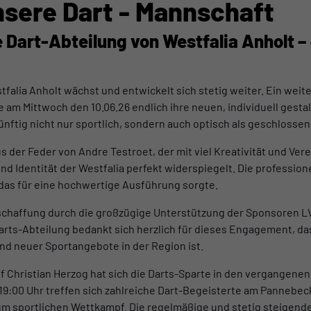
unsere Dart - Mannschaft
e Dart-Abteilung von Westfalia Anholt – 
tfalia Anholt wächst und entwickelt sich stetig weiter. Ein wei
 am Mittwoch den 10.06.26 endlich ihre neuen, individuell gesta
nftig nicht nur sportlich, sondern auch optisch als geschlossene
der Feder von Andre Testroet, der mit viel Kreativität und Ver
nd Identität der Westfalia perfekt widerspiegelt. Die professio
das für eine hochwertige Ausführung sorgte.
schaffung durch die großzügige Unterstützung der Sponsoren 
arts-Abteilung bedankt sich herzlich für dieses Engagement, das 
nd neuer Sportangebote in der Region ist.
f Christian Herzog hat sich die Darts-Sparte in den vergangen
 19:00 Uhr treffen sich zahlreiche Dart-Begeisterte am Pannebe
m sportlichen Wettkampf. Die regelmäßige und stetig steigende