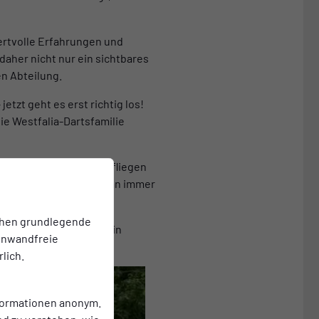
wertvolle Erfahrungen und
daher nicht nur ein sichtbares
n Abteilung.
jetzt geht es erst richtig los!
ie Westfalia-Dartsfamilie
lbst einmal die Pfeile fliegen
der Dartscheibe trifft man immer
chen grundlegende
 und erweitert damit sein
einwandfreie
lich.
nformationen anonym.