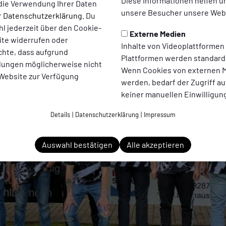
Diese Informationen helfen u
die Verwendung Ihrer Daten
unsere Besucher unsere Webs
r
Datenschutzerklärung
. Du
l jederzeit über den Cookie-
Externe Medien
ite widerrufen oder
Inhalte von Videoplattformen
chte, dass aufgrund
Plattformen werden standard
ellungen möglicherweise nicht
Wenn Cookies von externen M
 Website zur Verfügung
werden, bedarf der Zugriff au
keiner manuellen Einwilligun
Details
|
Datenschutzerklärung
|
Impressum
Auswahl bestätigen
Alle akzeptieren