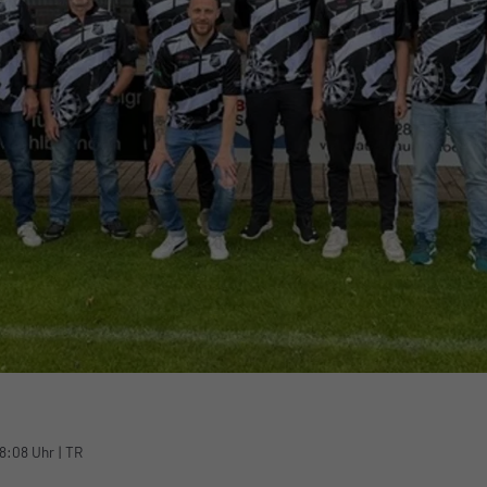
08:08 Uhr
|
TR