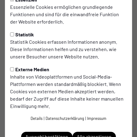
Essenzielle Cookies ermöglichen grundlegende
Abschluss zur
Funktionen und sind für die einwandfreie Funktion
erfolgreichsten Saison der
der Website erforderlich.
A-Jugend ever!
Statistik
Statistik Cookies erfassen Informationen anonym.
WICHTIGE INFO ZUM SONNTAG ❗️
Diese Informationen helfen und zu verstehen, wie
unsere Besucher unsere Website nutzen.
Wir haben heute die Information erhalten, dass der STV
Hünxe am Sonntag nicht antreten wird. Natürlich sind wir
Externe Medien
darüber enttäuscht, denn für unsere Jungs war dieses
Inhalte von Videoplattformen und Social-Media-
Spiel der sportliche Höhepunkt einer außergewöhnlichen
Plattformen werden standardmäßig blockiert. Wenn
Saison.
Cookies von externen Medien akzeptiert werden,
bedarf der Zugriff auf diese Inhalte keiner manuellen
Trotzdem lassen wir uns diesen besonderen Tag nicht
Einwilligung mehr.
nehmen !
Details
|
Datenschutzerklärung
|
Impressum
👉 Unsere Meisterfeier findet selbstverständlich trotzdem
statt! Jetzt erst Recht!!!
Auswahl bestätigen
Alle akzeptieren