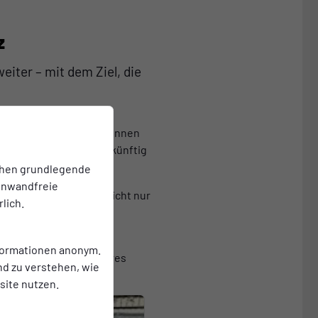
z
iter – mit dem Ziel, die
urden drei neue Kanalrinnen
egenwasser und sollen künftig
chen grundlegende
einwandfreie
diese Maßnahme wird nicht nur
lich.
äche erhöht.
n Eingangs- und
nformationen anonym.
nnen und Besucher unseres
nd zu verstehen, wie
ite nutzen.