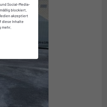
 und Social-Media-
mäßig blockiert.
edien akzeptiert
f diese Inhalte
g mehr.