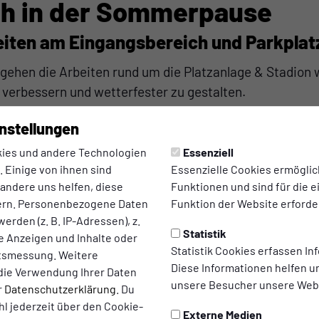
ch in der Sommerpause
eiten am Eingangsbereich und Parkplat
hen die Arbeiten rund um die Platzanlage & Stadion we
u verbessern und wetterfester zu gestalten.
nstellungen
llen Baumaßnahmen ist die Entwässerung des Parkplatzes: Hier w
hältern eingebaut. Diese dienen der gezielten Ableitung von R
ies und andere Technologien
Essenziell
i starkem Platzregen verhindern.
 Einige von ihnen sind
Essenzielle Cookies ermögli
 andere uns helfen, diese
Funktionen und sind für die 
ett mit Splitt eingefasst und fachgerecht neu angelegt. Durch 
ern. Personenbezogene Daten
Funktion der Website erforder
ondern auch die allgemeine Stabilität und Langlebigkeit der Fl
erden (z. B. IP-Adressen), z.
Statistik
te Anzeigen und Inhalte oder
ig und stellen einen weiteren wichtigen Schritt dar, um unsere
Statistik Cookies erfassen I
ltsmessung. Weitere
d wetterresistent zu gestalten – ganz im Sinne aller Besucheri
Diese Informationen helfen u
die Verwendung Ihrer Daten
unsere Besucher unsere Webs
r
Datenschutzerklärung
. Du
l jederzeit über den Cookie-
Externe Medien