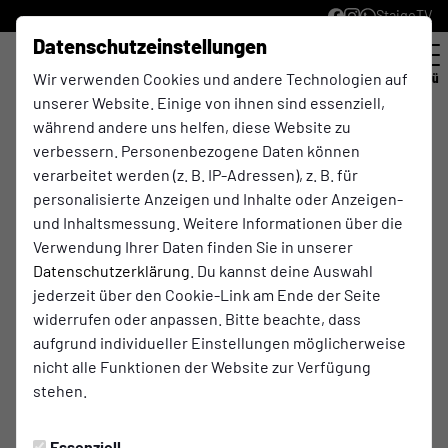
StaigeTV
Datenschutzeinstellungen
Wir verwenden Cookies und andere Technologien auf
Menü
unserer Website. Einige von ihnen sind essenziell,
während andere uns helfen, diese Website zu
MG Foliendesign
verbessern. Personenbezogene Daten können
verarbeitet werden (z. B. IP-Adressen), z. B. für
personalisierte Anzeigen und Inhalte oder Anzeigen-
Das Unternehmen bietet umfassende
und Inhaltsmessung. Weitere Informationen über die
Dienstleistungen für Fahrzeugfolierung,
Verwendung Ihrer Daten finden Sie in unserer
Werbeschilder, Schaufenster und mehr. Mit
Datenschutzerklärung
. Du kannst deine Auswahl
hochwertigen Folien können Sie nicht nur für einen
jederzeit über den Cookie-Link am Ende der Seite
neuen Look sorgen, sondern auch praktische
widerrufen oder anpassen. Bitte beachte, dass
Eigenschaften wie Sichtschutz, Sonnenschutz oder
aufgrund individueller Einstellungen möglicherweise
Einbruchschutz erzielen.
nicht alle Funktionen der Website zur Verfügung
stehen.
Essenziell