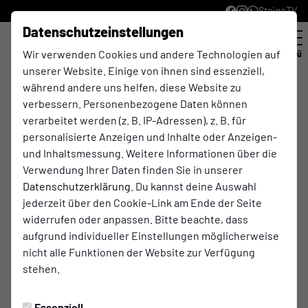
StaigeTV
Datenschutzeinstellungen
Wir verwenden Cookies und andere Technologien auf
Menü
unserer Website. Einige von ihnen sind essenziell,
während andere uns helfen, diese Website zu
Strandbad Millinger Meer
verbessern. Personenbezogene Daten können
verarbeitet werden (z. B. IP-Adressen), z. B. für
personalisierte Anzeigen und Inhalte oder Anzeigen-
Das Strandbad Millinger Meer in Rees ist ein beliebter
und Inhaltsmessung. Weitere Informationen über die
Badesee, der sich perfekt für einen entspannten Tag
Verwendung Ihrer Daten finden Sie in unserer
im Freien eignet. Der See erstreckt sich über etwa drei
Datenschutzerklärung
. Du kannst deine Auswahl
Kilometer Länge und 200 Meter Breite und bietet eine
jederzeit über den Cookie-Link am Ende der Seite
idyllische Landschaft mit Sandstrand und
widerrufen oder anpassen. Bitte beachte, dass
Pflanzenwelt.
aufgrund individueller Einstellungen möglicherweise
nicht alle Funktionen der Website zur Verfügung
Neben den Badegelegenheiten gibt es im Strandbad
stehen.
auch einen Biergarten und ein Restaurant, in dem
rustikale Gerichte vom Niederrhein serviert werden.
Essenziell