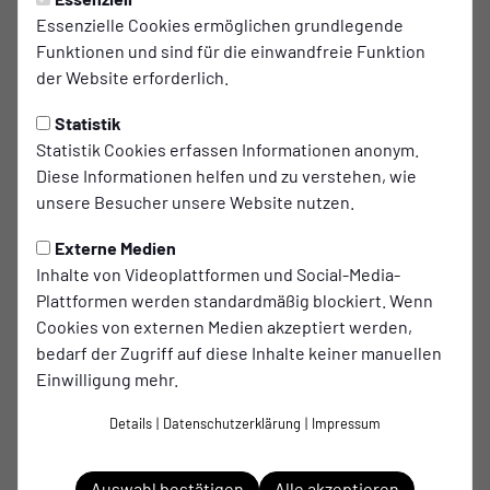
und der Wasserburg.
Essenzielle Cookies ermöglichen grundlegende
Funktionen und sind für die einwandfreie Funktion
der Website erforderlich.
Statistik
Statistik Cookies erfassen Informationen anonym.
Diese Informationen helfen und zu verstehen, wie
unsere Besucher unsere Website nutzen.
Externe Medien
Inhalte von Videoplattformen und Social-Media-
Plattformen werden standardmäßig blockiert. Wenn
Cookies von externen Medien akzeptiert werden,
zur Website
bedarf der Zugriff auf diese Inhalte keiner manuellen
Einwilligung mehr.
Schloß 3
464419 Isselburg
Details
|
Datenschutzerklärung
|
Impressum
Auswahl bestätigen
Alle akzeptieren