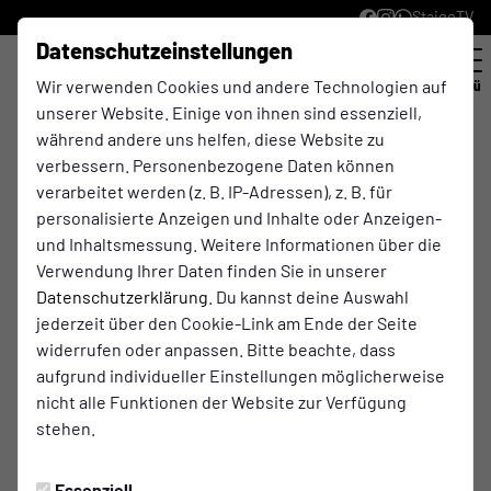
StaigeTV
Datenschutzeinstellungen
Wir verwenden Cookies und andere Technologien auf
Menü
unserer Website. Einige von ihnen sind essenziell,
während andere uns helfen, diese Website zu
Didis´s Restaurant & Bistro
verbessern. Personenbezogene Daten können
(Golfclub)
verarbeitet werden (z. B. IP-Adressen), z. B. für
personalisierte Anzeigen und Inhalte oder Anzeigen-
und Inhaltsmessung. Weitere Informationen über die
Besuchen Sie uns und erleben Sie die herzliche
Verwendung Ihrer Daten finden Sie in unserer
Gastlichkeit und die köstlichen Speisen im Didis's
Datenschutzerklärung
. Du kannst deine Auswahl
Restaurant & Bistro.
jederzeit über den Cookie-Link am Ende der Seite
In unserer angenehmen Atmosphäre können Sie sich
widerrufen oder anpassen. Bitte beachte, dass
nach einer Golfrunde oder einfach so von unseren
aufgrund individueller Einstellungen möglicherweise
köstlichen saisonalen und regionalen Speisen und
nicht alle Funktionen der Website zur Verfügung
Getränken verwöhnen lassen.
stehen.
Genießen Sie unsere Aussenterrasse mit dem
traumhaften Blick in die Natur rund um den Golfplatz
Essenziell