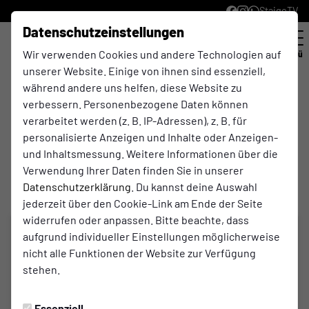
StaigeTV
Datenschutzeinstellungen
Wir verwenden Cookies und andere Technologien auf
Menü
unserer Website. Einige von ihnen sind essenziell,
Bezirksliga Gr.4 , 14. Spieltag
während andere uns helfen, diese Website zu
verbessern. Personenbezogene Daten können
2:0
verarbeitet werden (z. B. IP-Adressen), z. B. für
personalisierte Anzeigen und Inhalte oder Anzeigen-
(1:0)
DJK Twisteden
SC Westfalia Anholt
und Inhaltsmessung. Weitere Informationen über die
1. Mannschaft
1. Mannschaft
Verwendung Ihrer Daten finden Sie in unserer
Datenschutzerklärung
. Du kannst deine Auswahl
jederzeit über den Cookie-Link am Ende der Seite
widerrufen oder anpassen. Bitte beachte, dass
aufgrund individueller Einstellungen möglicherweise
nicht alle Funktionen der Website zur Verfügung
stehen.
Essenziell