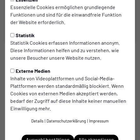
Essenzielle Cookies ermöglichen grundlegende
Funktionen und sind für die einwandfreie Funktion
der Website erforderlich.
Statistik
Statistik Cookies erfassen Informationen anonym.
Diese Informationen helfen und zu verstehen, wie
1. MANNSCHAFT
unsere Besucher unsere Website nutzen.
Ordentlich Leistung, aber
Externe Medien
keine Punkte: 0:2 in
Inhalte von Videoplattformen und Social-Media-
Plattformen werden standardmäßig blockiert. Wenn
Twisteden
Cookies von externen Medien akzeptiert werden,
bedarf der Zugriff auf diese Inhalte keiner manuellen
Der SCW hielt lange gut mit, fand aber keine Antwort
Einwilligung mehr.
auf die Effizienz der DJK Twisteden.
Details
|
Datenschutzerklärung
|
Impressum
zum Artikel
Auswahl bestätigen
Alle akzeptieren