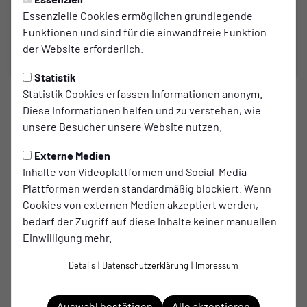
Essenzielle Cookies ermöglichen grundlegende
Funktionen und sind für die einwandfreie Funktion
der Website erforderlich.
Statistik
Statistik Cookies erfassen Informationen anonym.
1. MANNSCHAFT
Diese Informationen helfen und zu verstehen, wie
Pokalsieg in Hemden
unsere Besucher unsere Website nutzen.
1. Mannschaft zieht im Kreispokal in die nächste Runde
Externe Medien
ein.
Inhalte von Videoplattformen und Social-Media-
Plattformen werden standardmäßig blockiert. Wenn
zum Artikel
Cookies von externen Medien akzeptiert werden,
bedarf der Zugriff auf diese Inhalte keiner manuellen
Einwilligung mehr.
Spielort
Details
|
Datenschutzerklärung
|
Impressum
Hemdener SV
Alte Büdding 3
Auswahl bestätigen
Alle akzeptieren